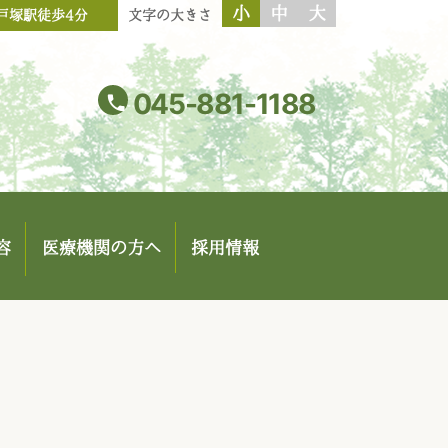
小
中
大
 戸塚駅徒歩4分
文字の大きさ
045-881-1188
phone
容
医療機関の方へ
採用情報