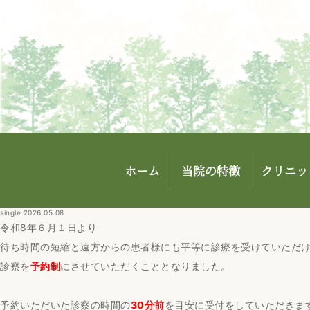
ホーム
当院の特徴
クリニッ
single 2026.05.08
令和8年６月１日より
待ち時間の短縮と遠方からの患者様にも平等に診療を受けていただ
診察を
予約制
にさせていただくこととなりました。
予約いただいた診察の時間の
30分前
を目安に受付をしていただきま