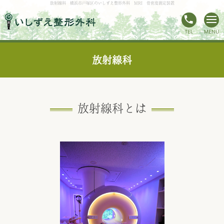
放射線科 横浜市戸塚区のいしずえ整形外科 MRI 骨密度測定装置
phone
TEL
MENU
放射線科
放射線科とは