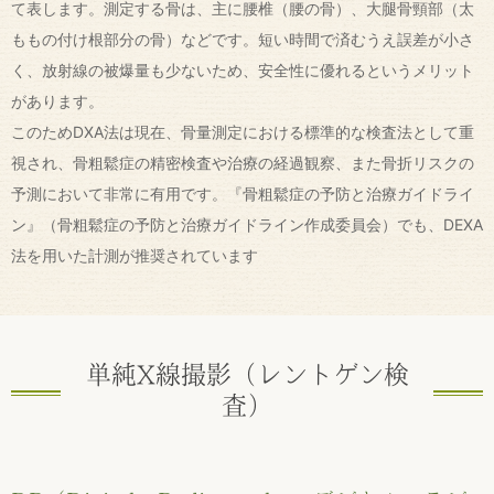
て表します。測定する骨は、主に腰椎（腰の骨）、大腿骨頸部（太
ももの付け根部分の骨）などです。短い時間で済むうえ誤差が小さ
く、放射線の被爆量も少ないため、安全性に優れるというメリット
があります。
このためDXA法は現在、骨量測定における標準的な検査法として重
視され、骨粗鬆症の精密検査や治療の経過観察、また骨折リスクの
予測において非常に有用です。『骨粗鬆症の予防と治療ガイドライ
ン』（骨粗鬆症の予防と治療ガイドライン作成委員会）でも、DEXA
法を用いた計測が推奨されています
単純X線撮影（レントゲン検
査）