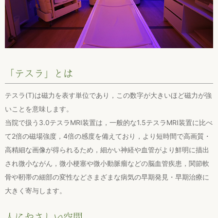
「テスラ」とは
テスラ(T)は磁力を表す単位であり，この数字が大きいほど磁力が強
いことを意味します。
当院で扱う3.0テスラMRI装置は，一般的な1.5テスラMRI装置に比べ
て2倍の磁場強度，4倍の感度を備えており，より短時間で高画質・
高精細な画像が得られるため，細かい神経や血管がより鮮明に描出
され微小ながん，微小梗塞や微小動脈瘤などの脳血管疾患，関節軟
骨や靭帯の細部の変性などさまざまな病気の早期発見・早期治療に
大きく寄与します。
人にやさしい空間