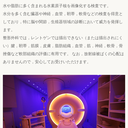
水や脂肪に多く含まれる水素原子核を画像化する検査です。
水分を多く含む臓器や神経，血管，靭帯，軟骨などの検査を得意と
しており，特に脳や関節，生殖器領域の診断において威力を発揮し
ます。
整形外科では，レントゲンでは描出できない（または描出されにく
い）腱，靭帯，筋膜，皮膚，脂肪組織，血管，筋，神経，軟骨，骨
挫傷など軟部組織の評価に有用です。 なお，放射線被ばくの心配は
ありませんので，安心してお受けいただけます。